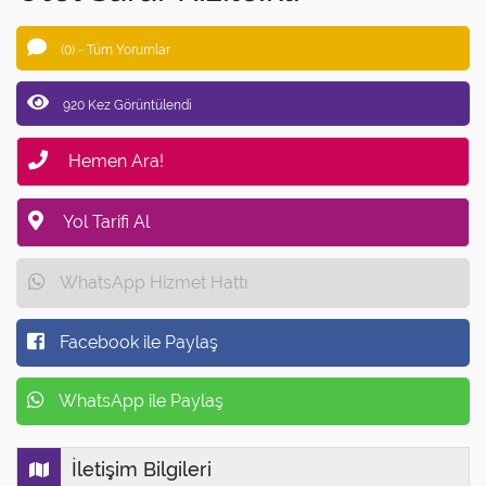
(0) - Tüm Yorumlar
920 Kez Görüntülendi
Hemen Ara!
Yol Tarifi Al
WhatsApp Hizmet Hattı
Facebook ile Paylaş
WhatsApp ile Paylaş
İletişim Bilgileri