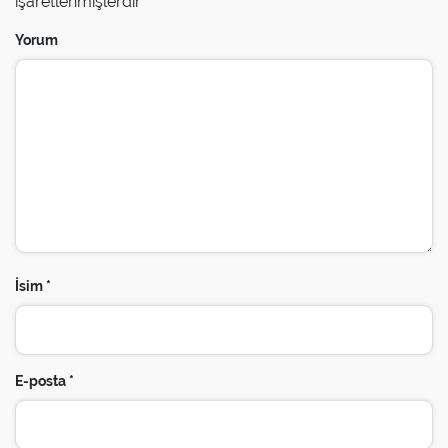
işaretlenmişlerdir
Ücretsiz Wi-Fi Kalorifer Sistemi Espresso Makinesi
(Ücretsiz Kahve Seti) Emanet Kasası Saç Kurutma
Yorum
Makinesi Telefon 42″ Hd LED TV VRF Klima Sistemi
Ücretsiz Çay Seti Minibar Yağmur Duşu Makyaj
Aynası
İsim
*
E-posta
*