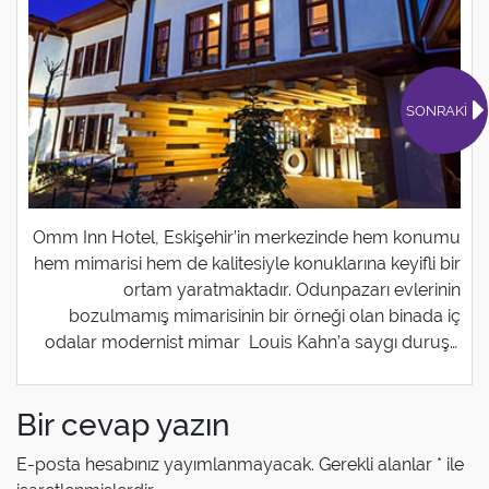
SONRAKİ
Omm Inn Hotel, Eskişehir’in merkezinde hem konumu
hem mimarisi hem de kalitesiyle konuklarına keyifli bir
ortam yaratmaktadır. Odunpazarı evlerinin
bozulmamış mimarisinin bir örneği olan binada iç
odalar modernist mimar Louis Kahn’a saygı duruşu
niteliğinde tasarlanmıştır. Omm Inn Hotel’de her biri
ferah bir şekilde döşenen odaların
Bir cevap yazın
ardından Eskişehir’in tek vegan, vejetaryen mutfağına
sahip kafesinde keyifli vakit geçirebilme olanağı
E-posta hesabınız yayımlanmayacak.
Gerekli alanlar
*
ile
sunulmaktadır. Omm Inn Hotel Oda Özellikleri