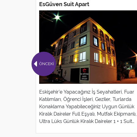
EsGüven Suit Apart
ÖNCEKİ
Eskişehir’e Yapacağınız İş Seyahatleri, Fuar
Katılımları, Öğrenci İşleri, Geziler, Turlarda
Konaklama Yapabileceğiniz Uygun Günlük
Kiralık Daireler Full Eşyalı, Mutfak Ekipmanlı,
Ultra Lüks Günlük Kiralık Daireler 1 + 1 Suit
Oda 65 TL’den itibaren… EsGüven Apart
Şube Adres: Güllük Mahallesi Mızrak Sk.