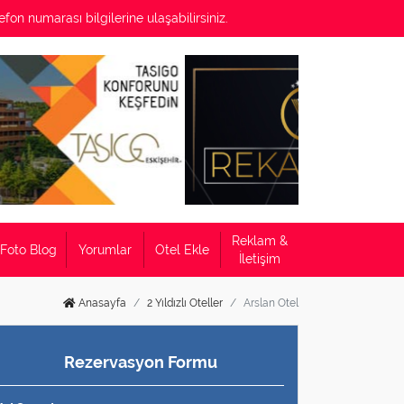
efon numarası bilgilerine ulaşabilirsiniz.
Reklam &
Foto Blog
Yorumlar
Otel Ekle
İletişim
Anasayfa
2 Yıldızlı Oteller
Arslan Otel
Rezervasyon Formu