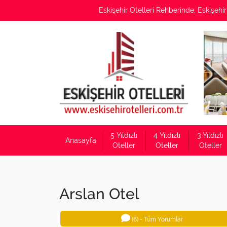
Eskişehir Otelleri Rehberinde; Eskişehir'
5 Yıldızlı
4 Yıldızlı
3 Yıldızlı
Anasayfa
Oteller
Oteller
Oteller
Arslan Otel
(6) - Tüm Yorumlar