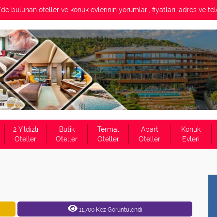
de bulunan oteller ve konuk evlerinin yorumları, fiyatları, adres ve tel
2 Yıldızlı
Butik
Termal
Apart
Konuk
Oteller
Oteller
Oteller
Oteller
Evleri
11.700 Kez Görüntülendi