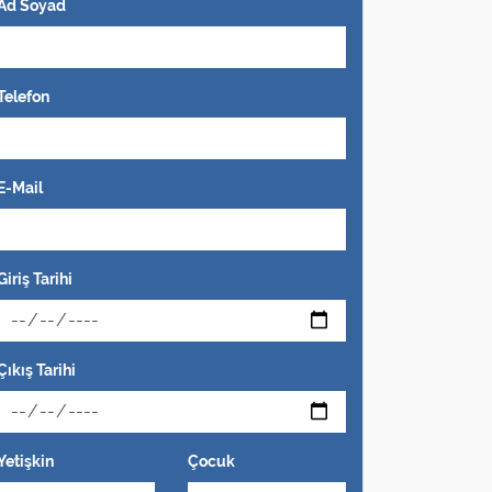
Ad Soyad
Telefon
E-Mail
Giriş Tarihi
Çıkış Tarihi
Yetişkin
Çocuk