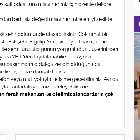
 6 suit odası tüm misafirlerimiz için özenle dekore
dan beri , siz değerli misafirlerimize en iyi şekilde
 Eskişehir bölümünde ulaşabilirsiniz. Çok rahat bir
 Eskişehir’E gelip Araç kiralayıp ticari işlerinizi
 ile şehir turu atıp günün yorgunluğunu üzerinizden
 ayrıca YHT ‘den faydalanabilirsiniz. Ayrıca
lı su bakımından oldukça zengin olduğunu da
mı için bize danışabilirsiniz.
efon veya mail yoluyla iletişime geçebilirsiniz. Ayrıca
haritadaki yerimizi inceleyebilirsiniz.
n ferah mekanları ile otelimiz standartların çok