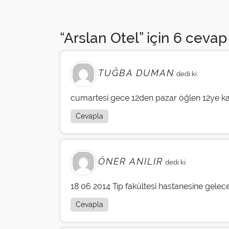
No:3 / Eskişehir Tel: 0 222 321 04 27
“Arslan Otel” için 6 cevap
TUĞBA DUMAN
dedi ki:
cumartesi gece 12den pazar öğlen 12ye kada
Cevapla
ÖNER ANILIR
dedi ki:
18 06 2014 Tıp fakültesi hastanesine gelece
Cevapla