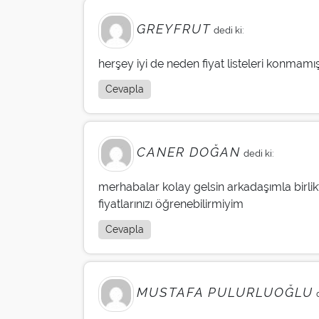
GREYFRUT
dedi ki:
herşey iyi de neden fiyat listeleri konmamış?
Cevapla
CANER DOĞAN
dedi ki:
merhabalar kolay gelsin arkadaşımla birlikte
fiyatlarınızı öğrenebilirmiyim
Cevapla
MUSTAFA PULURLUOĞLU