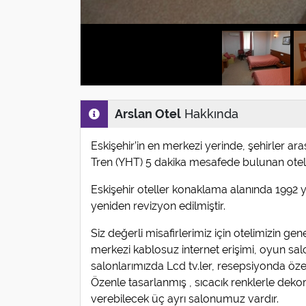
Arslan Otel
Hakkında
Eskişehir’in en merkezi yerinde, şehirler ar
Tren (YHT) 5 dakika mesafede bulunan otelimi
Eskişehir oteller konaklama alanında 1992 yı
yeniden revizyon edilmiştir.
Siz değerli misafirlerimiz için otelimizin ge
merkezi kablosuz internet erişimi, oyun salo
salonlarımızda Lcd tv.ler, resepsiyonda özel
Özenle tasarlanmış , sıcacık renklerle dekore
verebilecek üç ayrı salonumuz vardır.