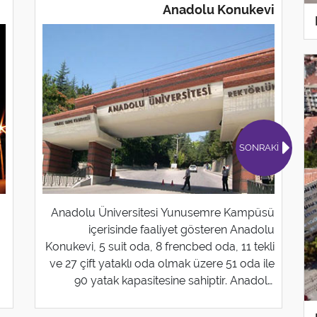
Anadolu Konukevi
SONRAKİ
Anadolu Üniversitesi Yunusemre Kampüsü
içerisinde faaliyet gösteren Anadolu
Konukevi, 5 suit oda, 8 frencbed oda, 11 tekli
ve 27 çift yataklı oda olmak üzere 51 oda ile
90 yatak kapasitesine sahiptir. Anadolu
Konukevi oda ve kahvaltı sistemine göre açık
büfe kahvaltı hizmeti